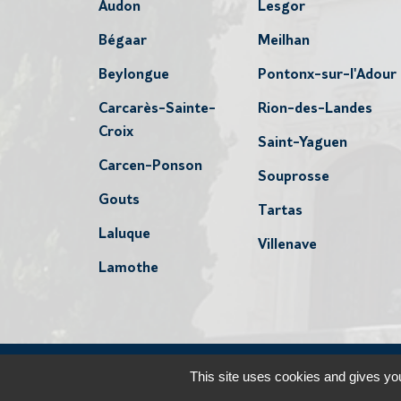
Audon
Lesgor
Bégaar
Meilhan
Beylongue
Pontonx-sur-l'Adour
Carcarès-Sainte-
Rion-des-Landes
Croix
Saint-Yaguen
Carcen-Ponson
Souprosse
Gouts
Tartas
Laluque
Villenave
Lamothe
Plan du site
Mentions lé
This site uses cookies and gives you